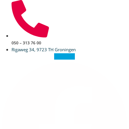
Ga
naar
de
inhoud
050 – 313 76 00
Rigaweg 34, 9723 TH Groningen
Facebook