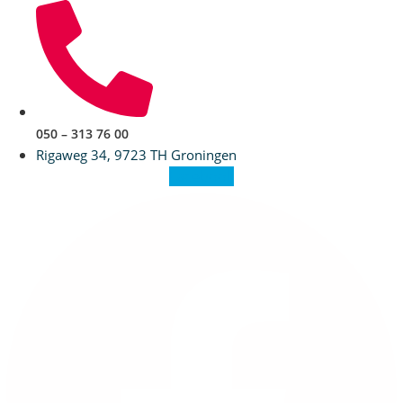
Ga
naar
de
inhoud
050 – 313 76 00
Rigaweg 34, 9723 TH Groningen
Facebook