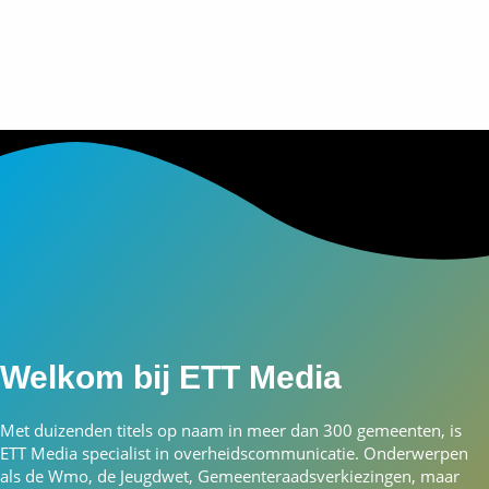
Welkom bij ETT Media
Met duizenden titels op naam in meer dan 300 gemeenten, is
ETT Media specialist in overheidscommunicatie. Onderwerpen
als de Wmo, de Jeugdwet, Gemeenteraadsverkiezingen, maar