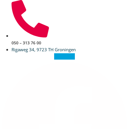
Ga
naar
de
inhoud
050 – 313 76 00
Rigaweg 34, 9723 TH Groningen
Facebook