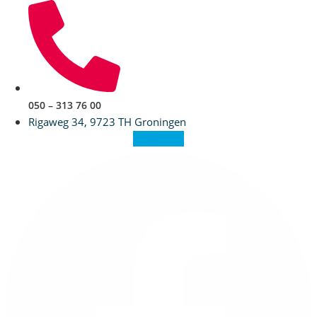
Ga
naar
de
inhoud
050 – 313 76 00
Rigaweg 34, 9723 TH Groningen
Facebook