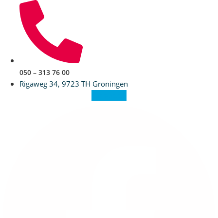
Ga
naar
de
inhoud
050 – 313 76 00
Rigaweg 34, 9723 TH Groningen
Facebook